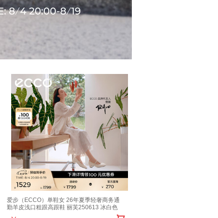
爱步（ECCO）单鞋女 26年夏季轻奢商务通
勤羊皮浅口粗跟高跟鞋 丽芙250613 冰白色
25061301017 37