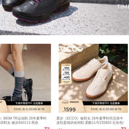
）BIOM TR运动鞋 26年夏季时
爱步（ECCO）板鞋女 26年夏季时尚百搭牛
鞋女 健步840113 黑色
皮轻盈德训休闲鞋 柔酷11号235803 石灰色/
094 37 （建议拍大一码）
亮白色23580361598 37 （尺码偏大，建议