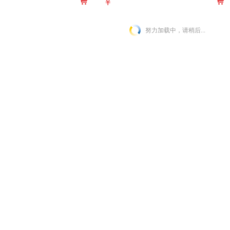
￥
拍小一码）
努力加载中，请稍后...