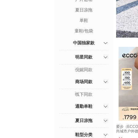
夏日凉拖
单鞋
童鞋/包袋
中国独家款
明星同款
倪妮同款
商场同款
线下同款
通勤单鞋
夏日凉拖
爱步（ECCO
尚城市户外德训
鞋型分类
84011351