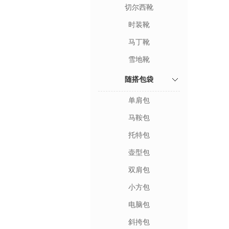
切尔西靴
时装靴
马丁靴
雪地靴
随搭包袋
单肩包
马鞍包
托特包
壶型包
双肩包
小方包
电脑包
斜挎包