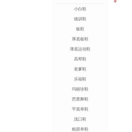
￥
小白鞋
德训鞋
板鞋
厚底板鞋
薄底运动鞋
高帮鞋
老爹鞋
乐福鞋
玛丽珍鞋
芭蕾舞鞋
平底单鞋
浅口鞋
粗跟单鞋