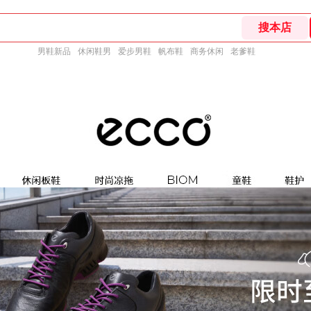
男鞋新品
休闲鞋男
爱步男鞋
帆布鞋
商务休闲
老爹鞋