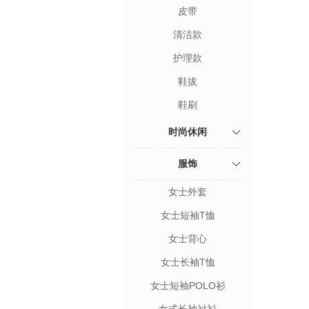
皮带
清洁款
护理款
鞋拔
鞋刷
时尚休闲
服饰
女士外套
女士短袖T恤
女士背心
女士长袖T恤
女士短袖POLO衫